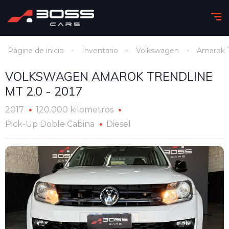
Página de inicio
Inventario
Volkswagen
Amarok T
VOLKSWAGEN AMAROK TRENDLINE
MT 2.0 - 2017
2017
120.000 kilometros
Pick-Up Doble Cabina
Diesel