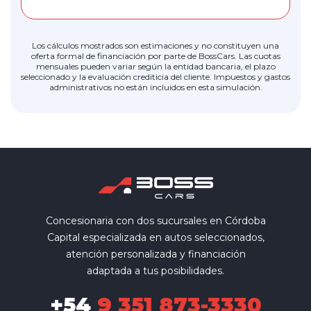
Los cálculos mostrados son estimaciones y no constituyen una
oferta formal de financiación por parte de BossCars. Las cuotas
mensuales pueden variar según la entidad bancaria, el plazo
seleccionado y la evaluación crediticia del cliente. Impuestos y gastos
administrativos no están incluidos en esta simulación.
Concesionaria con dos sucursales en Córdoba
Capital especializada en autos seleccionados,
atención personalizada y financiación
adaptada a tus posibilidades.
+54
9 351 873-3330