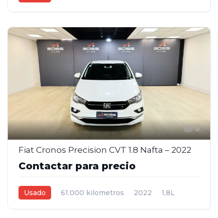
Manual
Blanco
4
9
Fiat Cronos Precision CVT 1.8 Nafta – 2022
Contactar para precio
Usado
61.000 kilometros
2022
1,8L
Automática
Blanco
4