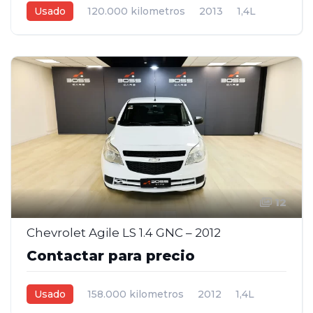
Usado
120.000 kilometros
2013
1,4L
Manual
Blanco
5
12
Chevrolet Agile LS 1.4 GNC – 2012
Contactar para precio
Usado
158.000 kilometros
2012
1,4L