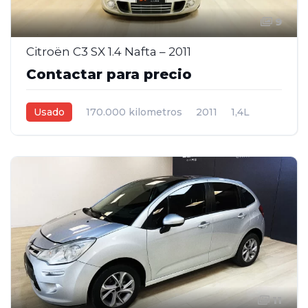
9
Citroën C3 SX 1.4 Nafta – 2011
Contactar para precio
Usado
170.000 kilometros
2011
1,4L
Manual
Gris
5
11