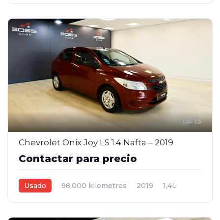
Manual
Blanco
5
15
Chevrolet Onix Joy LS 1.4 Nafta – 2019
Contactar para precio
Usado
98.000 kilometros
2019
1,4L
Manual
Bordo
4