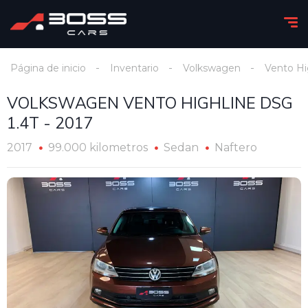
Página de inicio
Inventario
Volkswagen
Vento Hi
VOLKSWAGEN VENTO HIGHLINE DSG
1.4T - 2017
2017
99.000 kilometros
Sedan
Naftero