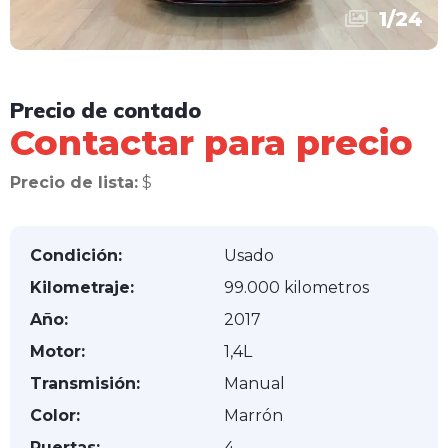
1
/
24
Precio de contado
Contactar para precio
Precio de lista:
$
Condición:
Usado
Kilometraje:
99.000 kilometros
Año:
2017
Motor:
1,4L
Transmisión:
Manual
Color:
Marrón
Puertas:
4