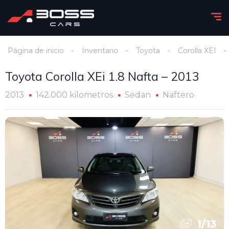
Página de inicio
Inventario
Toyota
Corolla XEI
Toyota Corolla XEi 1.8 Nafta – 2013
2013
142.000 kilometros
Sedan
Naftero
1
/
13