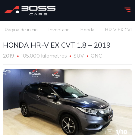
Página de inicio
Inventario
Honda
HR-V EX CVT
HONDA HR-V EX CVT 1.8 – 2019
2019
105.000 kilometros
SUV
GNC
1
/
10