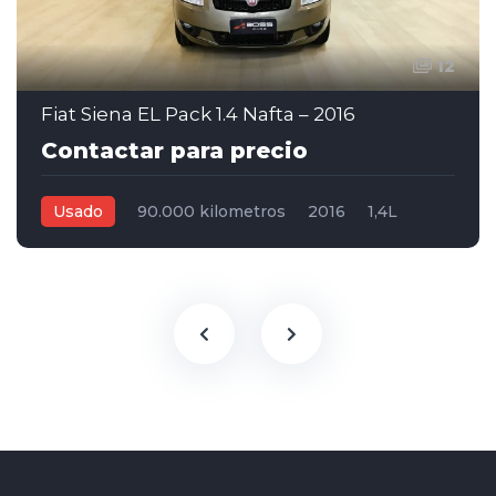
12
Fiat Siena EL Pack 1.4 Nafta – 2016
Contactar para precio
Usado
90.000 kilometros
2016
1,4L
Manual
Beige
4