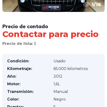
1
/
16
Precio de contado
Contactar para precio
Precio de lista:
$
Condición:
Usado
Kilometraje:
65.000 kilometros
Año:
2012
Motor:
1,6L
Transmisión:
Manual
Color:
Negro
Puertas:
5