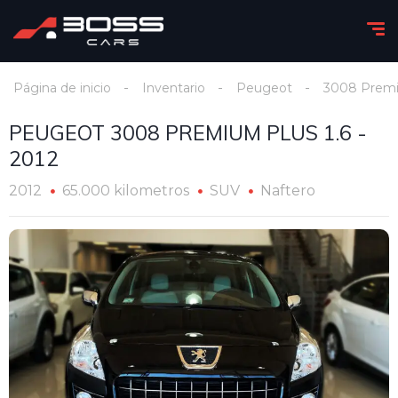
Página de inicio
Inventario
Peugeot
3008 Prem
PEUGEOT 3008 PREMIUM PLUS 1.6 -
2012
2012
65.000 kilometros
SUV
Naftero