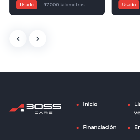
Usado
97.000 kilometros
Usado
2016
1,6L
Manual
Blanco
2022
1
5
Blanco
Inicio
Li
ve
Financiación
E