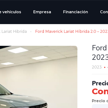
e vehículos
Empresa
Financiación
Con
 Lariat Hibrida
Ford Maverick Lariat Híbrida 2.0 – 20
Ford
202
2023
Preci
Con
Precio d