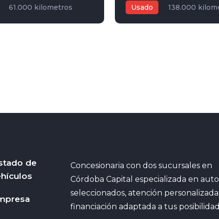
61.000 kilometros
Usado
138.000 kilom
,8L
Automática
2015
1,6L
Manual
Ro
4
stado de
Concesionaria con dos sucursales en
hículos
Córdoba Capital especializada en auto
seleccionados, atención personalizada
mpresa
financiación adaptada a tus posibilidad