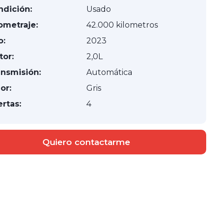
ndición:
Usado
ometraje:
42.000 kilometros
o:
2023
tor:
2,0L
ansmisión:
Automática
or:
Gris
rtas:
4
Quiero contactarme