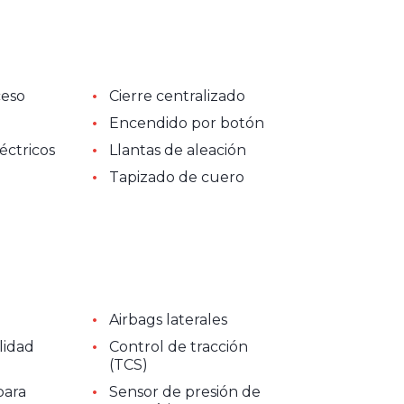
•
ceso
Cierre centralizado
•
Encendido por botón
•
éctricos
Llantas de aleación
•
Tapizado de cuero
•
Airbags laterales
•
lidad
Control de tracción
(TCS)
•
para
Sensor de presión de