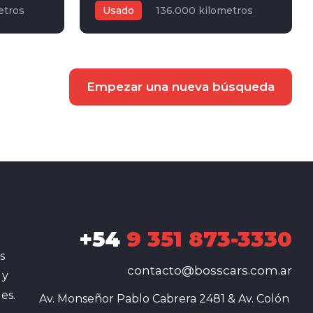
etros
Usado
136.000 kilometros
jo
5
2013
1,5L
Manual
Blanco
5
Empezar una nueva búsqueda
+54
9 351 873-3330
s
contacto@bosscars.com.ar
 y
es.
Av. Monseñor Pablo Cabrera 2481 & Av. Colón 