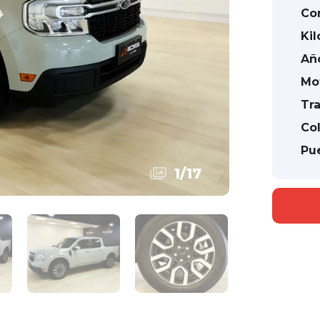
Co
Kil
Añ
Mo
Tr
Col
Pue
1
/
17