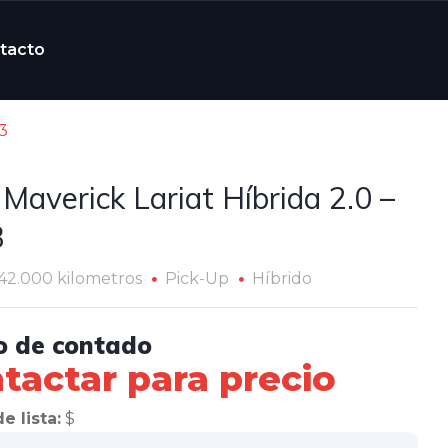
tacto
23
 Maverick Lariat Híbrida 2.0 –
3
42.000 kilometros
Pick-Up
Híbrido
o de contado
tactar para precio
e lista:
$