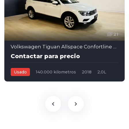
21
Volkswagen Tiguan Allspace Confortline DSG 2.0 Nafta – 2018
Contactar para precio
Usado
140.000 kilometros
2018
2,0L
Automática
Blanco
5