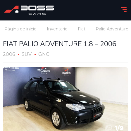
Página de inicio
Inventario
Fiat
Palio Adventure
FIAT PALIO ADVENTURE 1.8 – 2006
2006
SUV
GNC
1
/
9