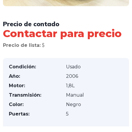
Precio de contado
Contactar para precio
Precio de lista:
$
Condición:
Usado
Año:
2006
Motor:
1,8L
Transmisión:
Manual
Color:
Negro
Puertas:
5