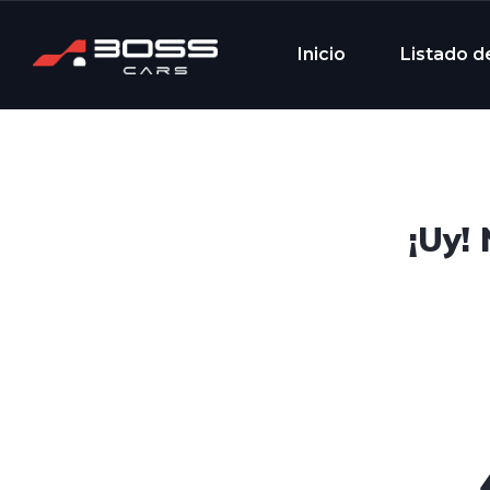
Inicio
Listado d
¡Uy!