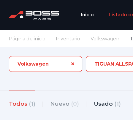
Inicio
Listado d
Página de inicio
Inventario
Volkswagen
T
Volkswagen
Todos
(1)
Nuevo
(0)
Usado
(1)