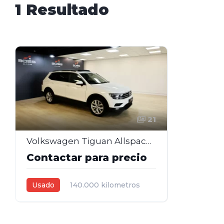
1 Resultado
21
Volkswagen Tiguan Allspace Confortline DSG 2.0 Nafta – 2018
Contactar para precio
Usado
140.000 kilometros
2018
2,0L
Automática
Blanco
5