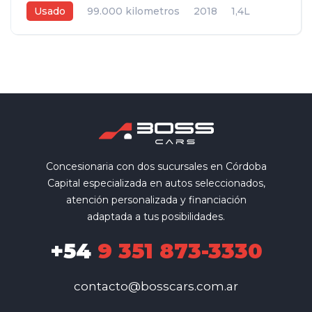
Usado
99.000 kilometros
2018
1,4L
Automática DSG
Negro
5
Concesionaria con dos sucursales en Córdoba
Capital especializada en autos seleccionados,
atención personalizada y financiación
adaptada a tus posibilidades.
+54
9 351 873-3330
contacto@bosscars.com.ar