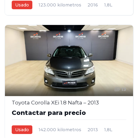
Usado
123.000 kilometros
2016
1,8L
Manual
Gris plata
4
13
Toyota Corolla XEi 1.8 Nafta – 2013
Contactar para precio
Usado
142.000 kilometros
2013
1,8L