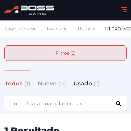
Página de inicio
Inventario
Hyundai
H1 CRDI VG
Filtros (2)
Todos
(1)
Nuevo
(0)
Usado
(1)
1 Resultado