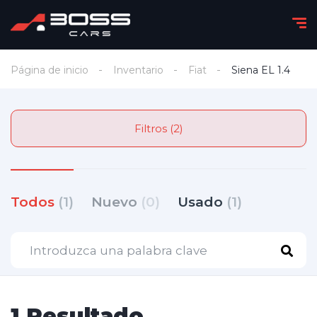
Página de inicio
Inventario
Fiat
Siena EL 1.4
Filtros (2)
Todos
(1)
Nuevo
(0)
Usado
(1)
1 Resultado