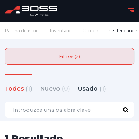
Página de inicio
Inventario
Citroën
C3 Tendance 
Filtros (2)
Todos
(1)
Nuevo
(0)
Usado
(1)
1 Resultado