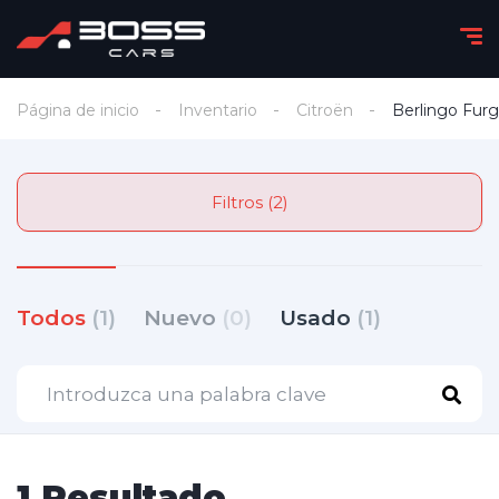
Página de inicio
Inventario
Citroën
Berlingo Fur
Filtros (2)
Todos
(1)
Nuevo
(0)
Usado
(1)
1 Resultado