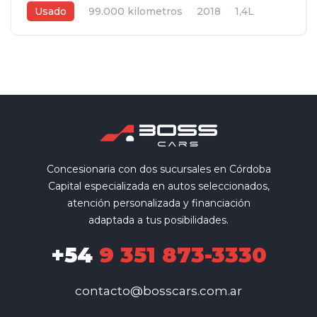
Usado
99.000 kilometros
2018
1,4L
Automática DSG
Negro
5
Concesionaria con dos sucursales en Córdoba
Capital especializada en autos seleccionados,
atención personalizada y financiación
adaptada a tus posibilidades.
+54
9 351 873-3330
contacto@bosscars.com.ar