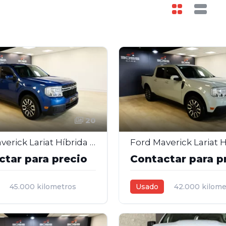
20
Ford Maverick Lariat Híbrida 2.0 – 2023
ctar para precio
Contactar para p
45.000 kilometros
Usado
42.000 kilome
,0L
Automática
2023
2,0L
Automática
Gris
4