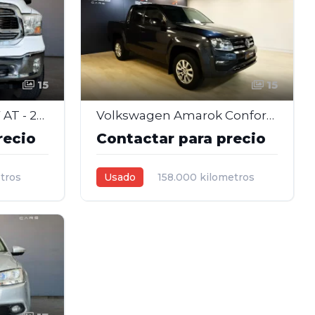
15
15
RAM 1500 LARAMIE 5.7 AT - 2022
Volkswagen Amarok Confort A/T 4x4 2.0 Diésel – 2017
recio
Contactar para precio
tros
Usado
158.000 kilometros
2017
2,0L
Automática
azul oscuro
4