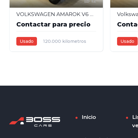
12
VOLKSWAGEN AMAROK V6 EXTREME 3.0 – 2023
Contactar para precio
Conta
Usado
120.000 kilometros
Usado
2023
3,0L
Automática
2018
2
Gris Oscuro
4
Blanco
Inicio
Li
ve