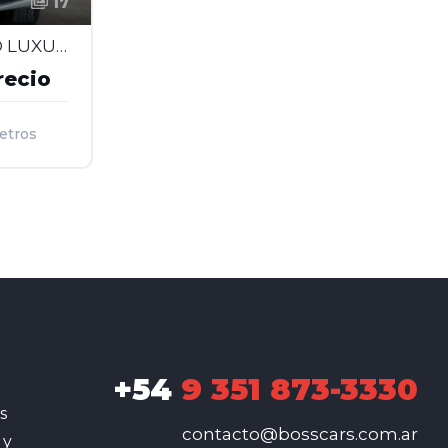
17
VOLKSWAGEN VENTO LUXURY 2.5 AT - 2013
recio
etros
+54
9 351 873-3330
s
contacto@bosscars.com.ar
 y