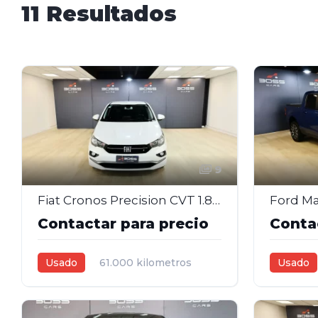
11 Resultados
9
Fiat Cronos Precision CVT 1.8 Nafta – 2022
Contactar para precio
Conta
Usado
61.000 kilometros
Usado
2022
1,8L
Automática
2023
2
Blanco
4
Azul
4