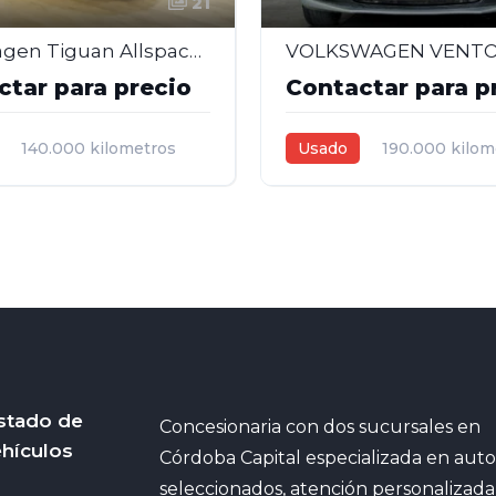
21
Volkswagen Tiguan Allspace Confortline DSG 2.0 Nafta – 2018
ctar para precio
Contactar para p
140.000 kilometros
Usado
190.000 kilom
,0L
Automática
2013
2,5L
Automática
5
Gris plata
4
stado de
Concesionaria con dos sucursales en
hículos
Córdoba Capital especializada en auto
seleccionados, atención personalizada