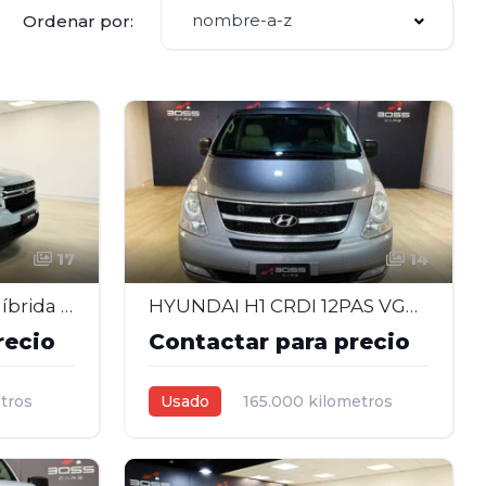
nombre-a-z
Ordenar por:
17
14
Ford Maverick Lariat Híbrida 2.0 – 2023
HYUNDAI H1 CRDI 12PAS VGT FULL 2.5 AT - 2013
recio
Contactar para precio
tros
Usado
165.000 kilometros
2013
2,5L
Automática
Gris
5