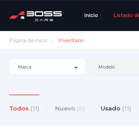
Inicio
Listado d
Página de inicio
Inventario
Todos
(11)
Nuevo
(0)
Usado
(11)