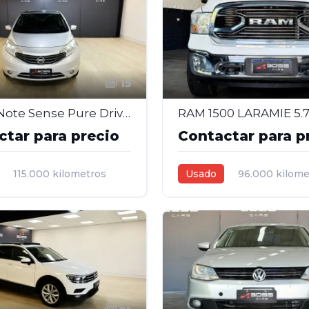
15
Nissan Note Sense Pure Drive 1.6 Nafta – 2017
ctar para precio
Contactar para p
115.000 kilometros
Usado
96.000 kilome
6L
Automática
2022
5,7L
Automática
a
5
Blanco
4