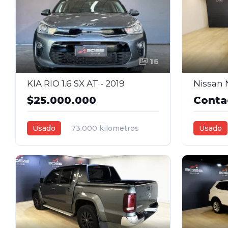
16
KIA RIO 1.6 SX AT - 2019
$25.000.000
Conta
Usado
73.000 kilometros
Usado
2019
1,6L
Automática
2017
1,
Gris Oscuro
5
Gris plat