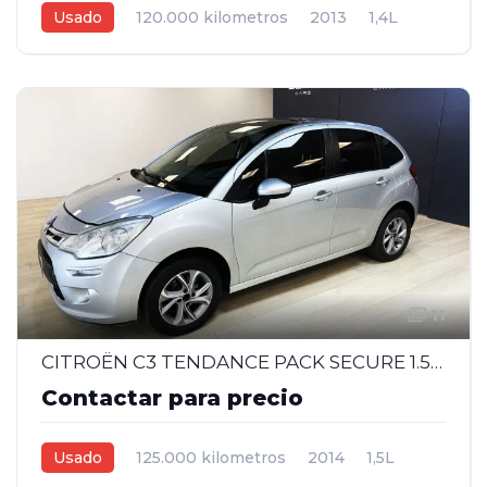
Usado
120.000 kilometros
2013
1,4L
Manual
Blanco
5
11
CITROËN C3 TENDANCE PACK SECURE 1.5 – 2014
Contactar para precio
Usado
125.000 kilometros
2014
1,5L