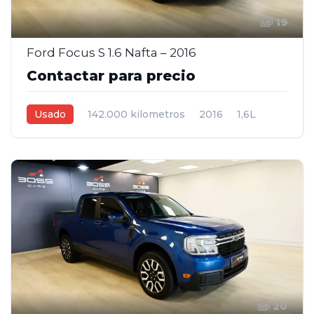
19
Ford Focus S 1.6 Nafta – 2016
Contactar para precio
Usado
142.000 kilometros
2016
1,6L
Manual
Blanco
4
20