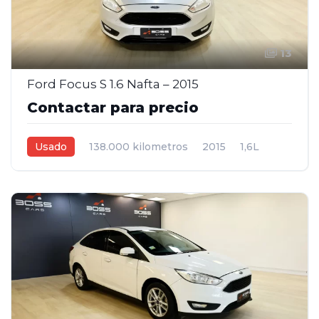
13
Ford Focus S 1.6 Nafta – 2015
Contactar para precio
Usado
138.000 kilometros
2015
1,6L
Manual
Gris
4