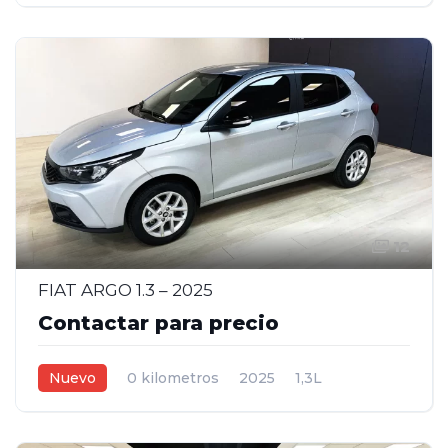
Manual
Gris
5
12
FIAT ARGO 1.3 – 2025
Contactar para precio
Nuevo
0 kilometros
2025
1,3L
Manual
Gris
5