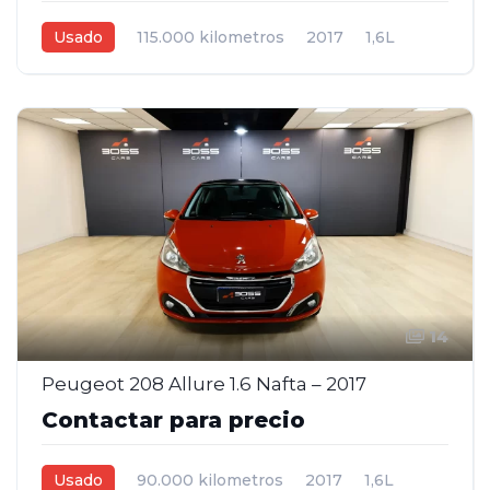
Usado
115.000 kilometros
2017
1,6L
Automática
Gris plata
5
14
Peugeot 208 Allure 1.6 Nafta – 2017
Contactar para precio
Usado
90.000 kilometros
2017
1,6L