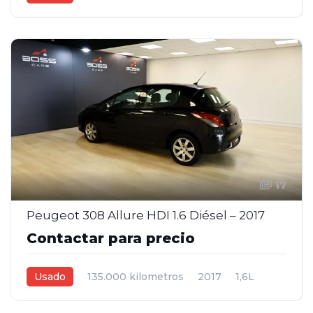
Manual
Rojo
5
17
Peugeot 308 Allure HDI 1.6 Diésel – 2017
Contactar para precio
Usado
135.000 kilometros
2017
1,6L
Manual
Negro
5