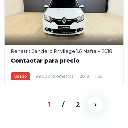
11
Renault Sandero Privilege 1.6 Nafta – 2018
Contactar para precio
Usado
89.000 kilometros
2018
1,6L
Manual
Blanco
5
1
/
2