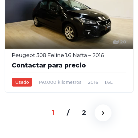
20
Peugeot 308 Feline 1.6 Nafta – 2016
Contactar para precio
Usado
140.000 kilometros
2016
1,6L
Manual
Negro
5
1
/
2