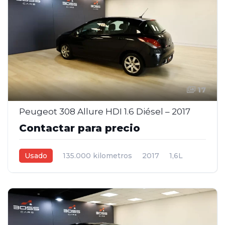
17
Peugeot 308 Allure HDI 1.6 Diésel – 2017
Contactar para precio
Usado
135.000 kilometros
2017
1,6L
Manual
Negro
5