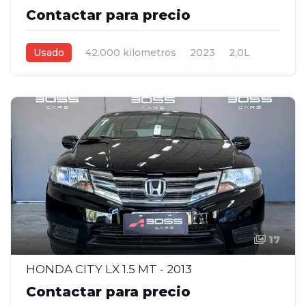
Contactar para precio
Usado
42.000 kilometros
2023
2,0L
Automática
Gris
4
17
HONDA CITY LX 1.5 MT - 2013
Contactar para precio