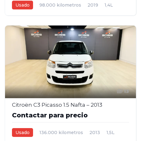
Usado
98.000 kilometros
2019
1,4L
Manual
Bordo
4
13
Citroën C3 Picasso 1.5 Nafta – 2013
Contactar para precio
Usado
136.000 kilometros
2013
1,5L