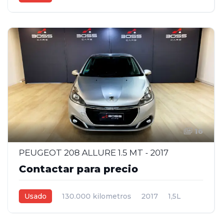
Automática
Gris
5
16
PEUGEOT 208 ALLURE 1.5 MT - 2017
Contactar para precio
Usado
130.000 kilometros
2017
1,5L
Manual
Gris plata
5