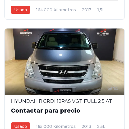
Usado
164.000 kilometros
2013
1,5L
Manual
Negro
4
14
HYUNDAI H1 CRDI 12PAS VGT FULL 2.5 AT - 2013
Contactar para precio
Usado
165.000 kilometros
2013
2,5L