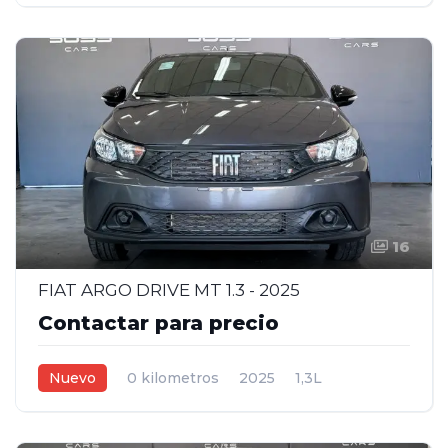
Manual
Blanco
5
16
FIAT ARGO DRIVE MT 1.3 - 2025
Contactar para precio
Nuevo
0 kilometros
2025
1,3L
Manual
Gris Oscuro
5