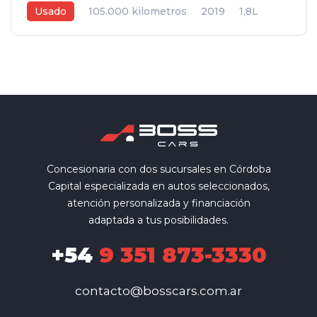
Usado
105.000 kilometros
2019
1,8L
Automática CVT
Gris Oscuro
5
Concesionaria con dos sucursales en Córdoba
Capital especializada en autos seleccionados,
atención personalizada y financiación
adaptada a tus posibilidades.
+54
9 351 873-3330
contacto@bosscars.com.ar