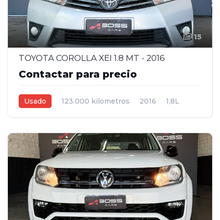
15
TOYOTA COROLLA XEI 1.8 MT - 2016
Contactar para precio
Usado
123.000 kilometros
2016
1,8L
Manual
Gris plata
4