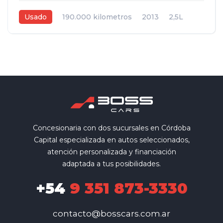
Usado
190.000 kilometros
2013
2,5L
Automática
Gris plata
4
Concesionaria con dos sucursales en Córdoba
Capital especializada en autos seleccionados,
atención personalizada y financiación
adaptada a tus posibilidades.
+54
9 351 873-3330
contacto@bosscars.com.ar