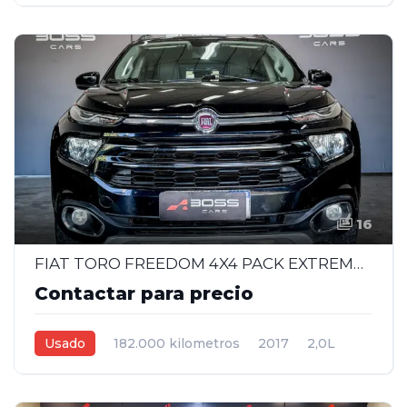
Manual
Blanco
4
16
FIAT TORO FREEDOM 4X4 PACK EXTREME MT 2.0 - 2017
Contactar para precio
Usado
182.000 kilometros
2017
2,0L
Manual
Negro
4