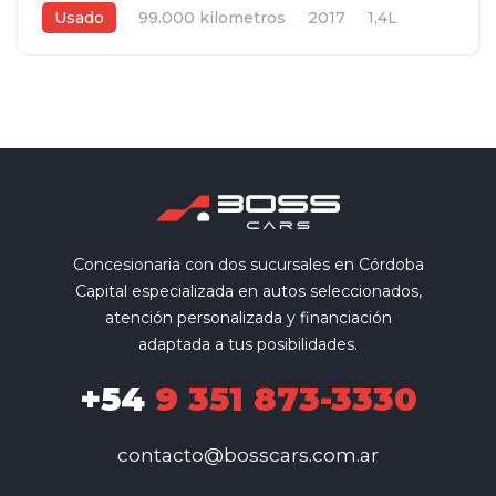
Usado
99.000 kilometros
2017
1,4L
Manual
Marrón
4
Concesionaria con dos sucursales en Córdoba
Capital especializada en autos seleccionados,
atención personalizada y financiación
adaptada a tus posibilidades.
+54
9 351 873-3330
contacto@bosscars.com.ar